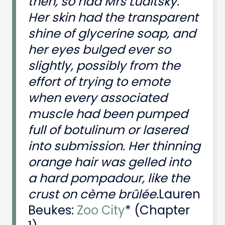
then, so had Mrs Luditsky.
Her skin had the transparent
shine of glycerine soap, and
her eyes bulged ever so
slightly, possibly from the
effort of trying to emote
when every associated
muscle had been pumped
full of botulinum or lasered
into submission. Her thinning
orange hair was gelled into
a hard pompadour, like the
crust on cème brûlée.
Lauren
Beukes:
Zoo City
* (Chapter