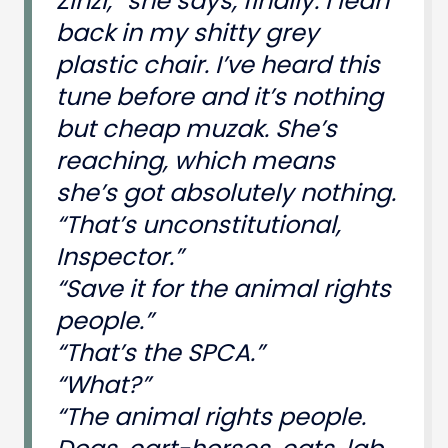
Zinzi,” she says, finally. I lean
back in my shitty grey
plastic chair. I’ve heard this
tune before and it’s nothing
but cheap muzak. She’s
reaching, which means
she’s got absolutely nothing.
“That’s unconstitutional,
Inspector.”
“Save it for the animal rights
people.”
“That’s the SPCA.”
“What?”
“The animal rights people.