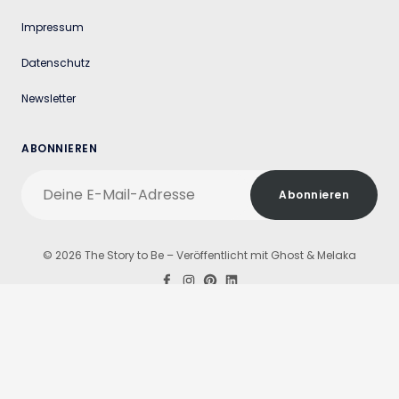
Impressum
Datenschutz
Newsletter
ABONNIEREN
Deine
Abonnieren
E-
Mail-
Adresse
© 2026 The Story to Be – Veröffentlicht mit
Ghost
&
Melaka
Facebook
Instagram
Pinterest
LinkedIn
Werde Teil des Behind the Drafts Webrings