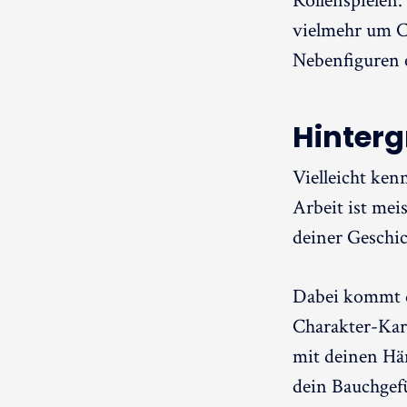
Rollenspielen.
vielmehr um C
Nebenfiguren 
Hinter
Vielleicht ken
Arbeit ist meis
deiner Geschic
Dabei kommt da
Charakter-Kar
mit deinen Hän
dein Bauchgefü