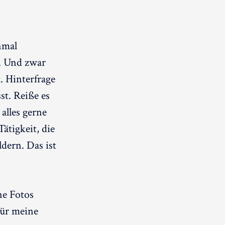
nmal
. Und zwar
t. Hinterfrage
st. Reiße es
 alles gerne
ätigkeit, die
dern. Das ist
ne Fotos
Für meine