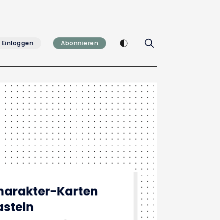
Enable dark mode
Einloggen
Abonnieren
harakter-Karten
asteln