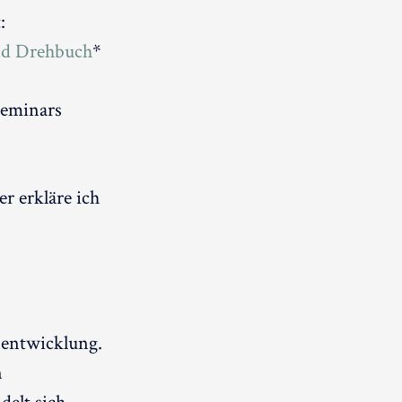
:
nd Drehbuch
*
Seminars
r erkläre ich
nentwicklung.
n