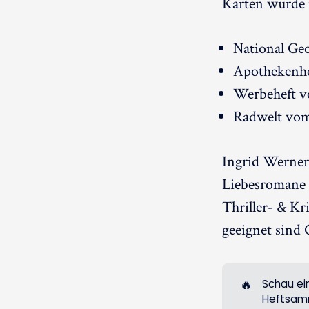
Karten wurde i
National Ge
Apothekenhe
Werbeheft 
Radwelt v
Ingrid Werner 
Liebesromane e
Thriller- & K
geeignet sind
🔥
Schau ei
Heftsamm