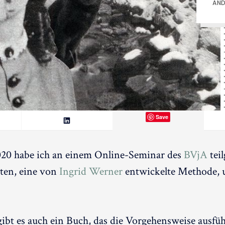
AND
Save
20 habe ich an einem Online-Seminar des
BVjA
tei
ten, eine von
Ingrid Werner
entwickelte Methode, 
bt es auch ein Buch, das die Vorgehensweise ausfüh