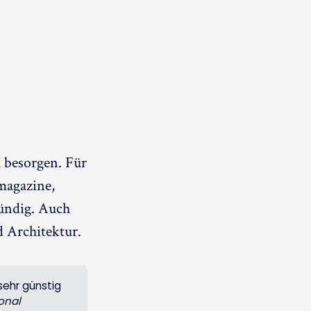
u besorgen. Für
magazine,
ündig. Auch
 Architektur.
sehr günstig
onal 