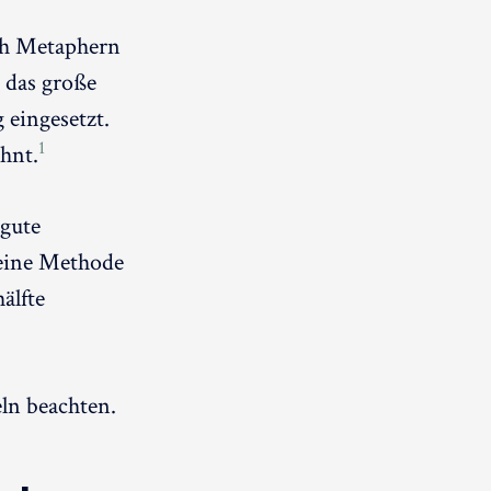
rch Metaphern
d das große
 eingesetzt.
1
öhnt.
 gute
 eine Methode
älfte
eln beachten.