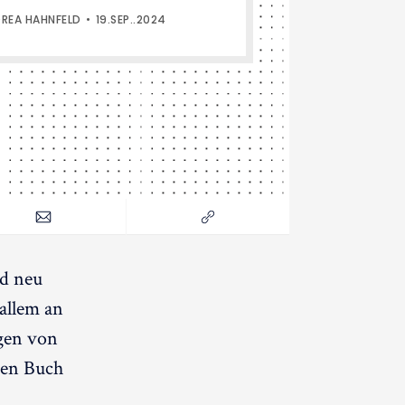
REA HAHNFELD
19.SEP..2024
ad neu
allem an
ngen von
sten Buch