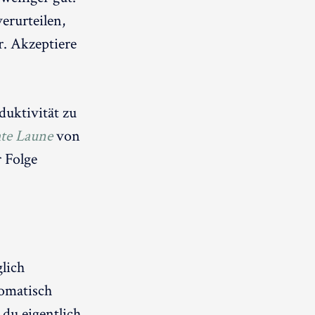
erurteilen,
r. Akzeptiere
duktivität zu
hte Laune
von
 Folge
glich
tomatisch
 du eigentlich