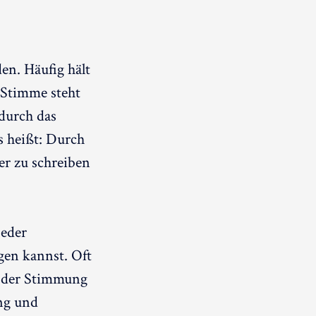
en. Häufig hält
e Stimme steht
 durch das
s heißt: Durch
er zu schreiben
jeder
gen kannst. Oft
n der Stimmung
ng und