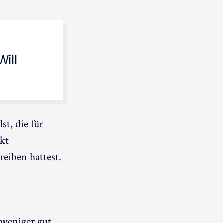
Will
st, die für
kt
eiben hattest.
 weniger gut.