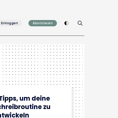
Enable dark mode
Einloggen
Abonnieren
 Tipps, um deine
chreibroutine zu
ntwickeln