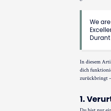
We are
Excelle
Durant
In diesem Arti
dich funktion
zurückbringt –
1. Verur
Du bist nur ei