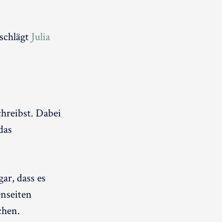
 schlägt
Julia
hreibst. Dabei
das
ar, dass es
enseiten
chen.