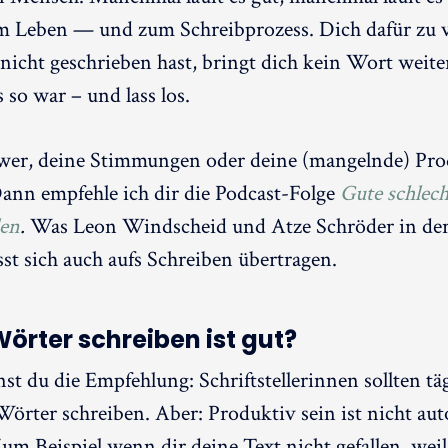
m Leben — und zum Schreibprozess. Dich dafür zu v
 nicht geschrieben hast, bringt dich kein Wort weite
s so war – und lass los.
chwer, deine Stimmungen oder deine (mangelnde) Pro
ann empfehle ich dir die Podcast-Folge
Gute schlec
len
.
Was Leon Windscheid und Atze Schröder in der
ässt sich auch aufs Schreiben übertragen.
Wörter schreiben ist gut?
t du die Empfehlung: Schriftstellerinnen sollten tä
örter schreiben. Aber: Produktiv sein ist nicht au
um Beispiel wenn dir deine Text nicht gefallen, weil