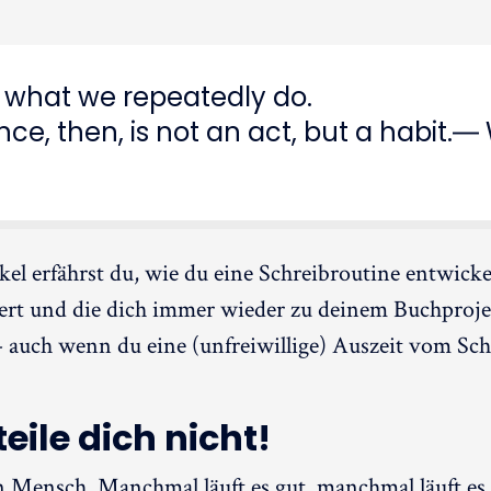
 what we repeatedly do.
nce, then, is not an act, but a habit.― 
kel erfährst du, wie du eine Schreibroutine entwickel
iert und die dich immer wieder zu deinem Buchproje
 auch wenn du eine (unfreiwillige) Auszeit vom Schr
teile dich nicht!
n Mensch. Manchmal läuft es gut, manchmal läuft es