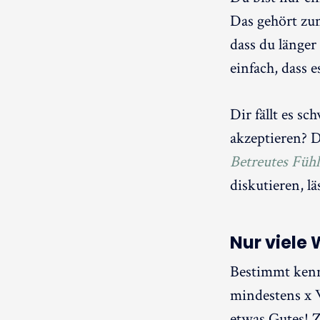
Das gehört zu
dass du länger
einfach, dass e
Dir fällt es s
akzeptieren? D
Betreutes Füh
diskutieren, l
Nur viele 
Bestimmt kenns
mindestens x W
etwas Gutes! Z