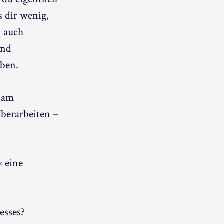
s dir wenig,
n auch
und
üben.
t am
berarbeiten –
« eine
esses?