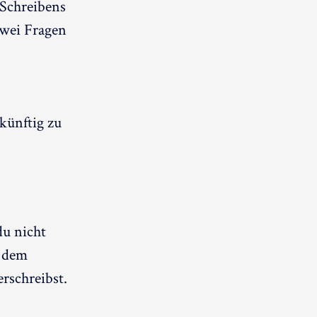
-Schreibens
zwei Fragen
künftig zu
du nicht
t dem
rschreibst.